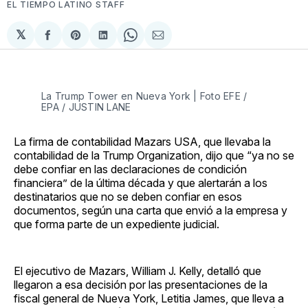
EL TIEMPO LATINO STAFF
𝕏
Compartir
Share
Compartir
Share
Compartir
en
on
en
on
via
Facebook
Pinterest
LinkedIn
WhatsApp
Email
La Trump Tower en Nueva York | Foto EFE /
EPA / JUSTIN LANE
La firma de contabilidad Mazars USA, que llevaba la
contabilidad de la Trump Organization, dijo que “ya no se
debe confiar en las declaraciones de condición
financiera” de la última década y que alertarán a los
destinatarios que no se deben confiar en esos
documentos, según una carta que envió a la empresa y
que forma parte de un expediente judicial.
El ejecutivo de Mazars, William J. Kelly, detalló que
llegaron a esa decisión por las presentaciones de la
fiscal general de Nueva York, Letitia James, que lleva a