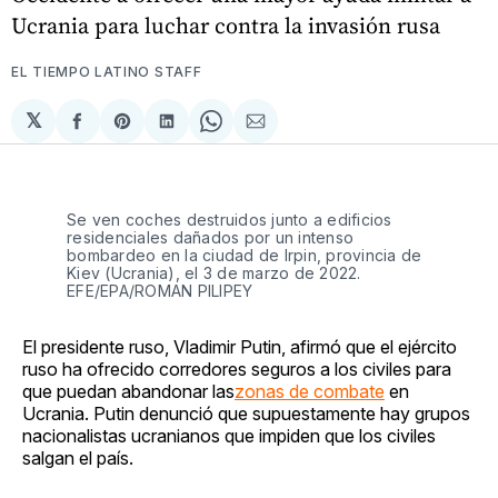
Ucrania para luchar contra la invasión rusa
EL TIEMPO LATINO STAFF
𝕏
Compartir
Share
Compartir
Share
Compartir
en
on
en
on
via
Facebook
Pinterest
LinkedIn
WhatsApp
Email
Se ven coches destruidos junto a edificios
residenciales dañados por un intenso
bombardeo en la ciudad de Irpin, provincia de
Kiev (Ucrania), el 3 de marzo de 2022.
EFE/EPA/ROMAN PILIPEY
El presidente ruso, Vladimir Putin, afirmó que el ejército
ruso ha ofrecido corredores seguros a los civiles para
que puedan abandonar las
zonas de combate
en
Ucrania. Putin denunció que supuestamente hay grupos
nacionalistas ucranianos que impiden que los civiles
salgan el país.