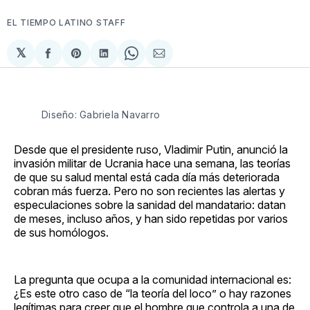
EL TIEMPO LATINO STAFF
𝕏
Compartir
Share
Compartir
Share
Compartir
en
on
en
on
via
Facebook
Pinterest
LinkedIn
WhatsApp
Email
Diseño: Gabriela Navarro
Desde que el presidente ruso, Vladimir Putin, anunció la
invasión militar de Ucrania hace una semana, las teorías
de que su salud mental está cada día más deteriorada
cobran más fuerza. Pero no son recientes las alertas y
especulaciones sobre la sanidad del mandatario: datan
de meses, incluso años, y han sido repetidas por varios
de sus homólogos.
La pregunta que ocupa a la comunidad internacional es:
¿Es este otro caso de “la teoría del loco” o hay razones
legítimas para creer que el hombre que controla a una de