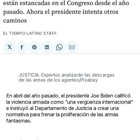
están estancadas en el Congreso desde el año
pasado. Ahora el presidente intenta otros
caminos
EL TIEMPO LATINO STAFF
𝕏
Compartir
Share
Compartir
Share
Compartir
en
on
en
on
via
Facebook
Pinterest
LinkedIn
WhatsApp
Email
JUSTICIA. Expertos analizarán las descargas
de las armas de los agentes/PIxabay
En abril del año pasado, el presidente Joe Biden calificó
la violencia armada como “una vergüenza internacional”
e instruyó al Departamento de Justicia a crear una
normativa para frenar la proliferación de las armas
fantasmas.