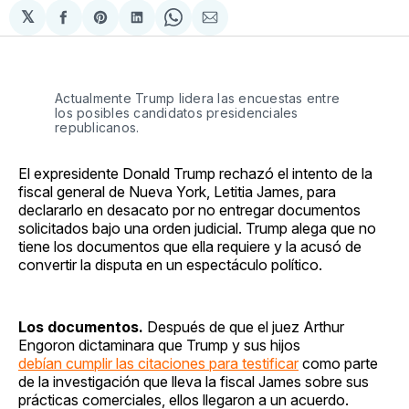
𝕏
Compartir
Share
Compartir
Share
Compartir
en
on
en
on
via
Facebook
Pinterest
LinkedIn
WhatsApp
Email
Actualmente Trump lidera las encuestas entre
los posibles candidatos presidenciales
republicanos.
El expresidente Donald Trump rechazó el intento de la
fiscal general de Nueva York, Letitia James, para
declararlo en desacato por no entregar documentos
solicitados bajo una orden judicial. Trump alega que no
tiene los documentos que ella requiere y la acusó de
convertir la disputa en un espectáculo político.
Los documentos.
Después de que el juez Arthur
Engoron dictaminara que Trump y sus hijos
debían cumplir las citaciones para testificar
como parte
de la investigación que lleva la fiscal James sobre sus
prácticas comerciales, ellos llegaron a un acuerdo.