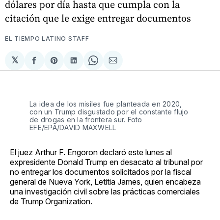
dólares por día hasta que cumpla con la
citación que le exige entregar documentos
EL TIEMPO LATINO STAFF
𝕏
Compartir
Share
Compartir
Share
Compartir
en
on
en
on
via
Facebook
Pinterest
LinkedIn
WhatsApp
Email
La idea de los misiles fue planteada en 2020,
con un Trump disgustado por el constante flujo
de drogas en la frontera sur. Foto
EFE/EPA/DAVID MAXWELL
El juez Arthur F. Engoron declaró este lunes al
expresidente Donald Trump en desacato al tribunal por
no entregar los documentos solicitados por la fiscal
general de Nueva York, Letitia James, quien encabeza
una investigación civil sobre las prácticas comerciales
de Trump Organization.