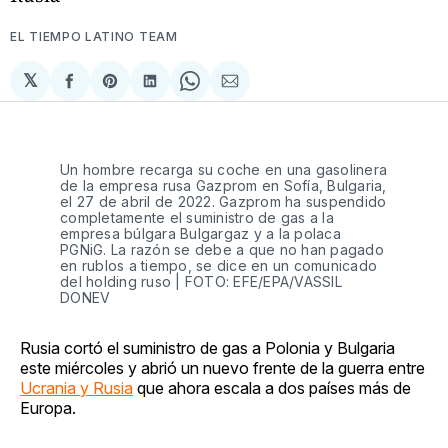
EL TIEMPO LATINO TEAM
𝕏
Compartir
Share
Compartir
Share
Compartir
en
on
en
on
via
Facebook
Pinterest
LinkedIn
WhatsApp
Email
Un hombre recarga su coche en una gasolinera
de la empresa rusa Gazprom en Sofía, Bulgaria,
el 27 de abril de 2022. Gazprom ha suspendido
completamente el suministro de gas a la
empresa búlgara Bulgargaz y a la polaca
PGNiG. La razón se debe a que no han pagado
en rublos a tiempo, se dice en un comunicado
del holding ruso | FOTO: EFE/EPA/VASSIL
DONEV
Rusia cortó el suministro de gas a Polonia y Bulgaria
este miércoles y abrió un nuevo frente de la guerra entre
Ucrania y Rusia
que ahora escala a dos países más de
Europa.