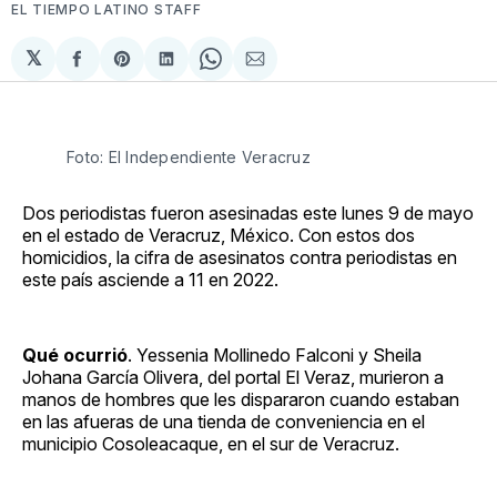
EL TIEMPO LATINO STAFF
𝕏
Compartir
Share
Compartir
Share
Compartir
en
on
en
on
via
Facebook
Pinterest
LinkedIn
WhatsApp
Email
Foto: El Independiente Veracruz
Dos periodistas fueron asesinadas este lunes 9 de mayo
en el estado de Veracruz, México. Con estos dos
homicidios, la cifra de asesinatos contra periodistas en
este país asciende a 11 en 2022.
Qué ocurrió
. Yessenia Mollinedo Falconi y Sheila
Johana García Olivera, del portal El Veraz, murieron a
manos de hombres que les dispararon cuando estaban
en las afueras de una tienda de conveniencia en el
municipio
Cosoleacaque, en el sur de Veracruz.