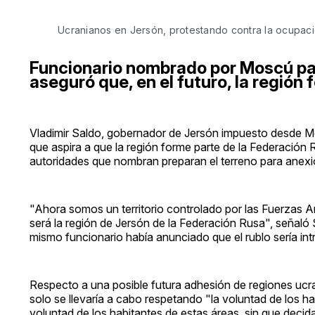
Ucranianos en Jersón, protestando contra la ocupaci
Funcionario nombrado por Moscú par
aseguró que, en el futuro, la región 
Vladimir Saldo, gobernador de Jersón impuesto desde Mosc
que aspira a que la región forme parte de la Federación 
autoridades que nombran preparan el terreno para anexion
"Ahora somos un territorio controlado por las Fuerzas Ar
será la región de Jersón de la Federación Rusa", señaló
mismo funcionario había anunciado que el rublo sería i
Respecto a una posible futura adhesión de regiones ucra
solo se llevaría a cabo respetando "la voluntad de los h
voluntad de los habitantes de estas áreas, sin que decid