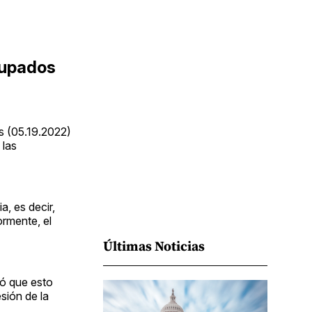
Facebook
Pinterest
LinkedIn
WhatsApp
Email
cupados
es (05.19.2022)
 las
a, es decir,
ormente, el
Últimas Noticias
ró que esto
sión de la