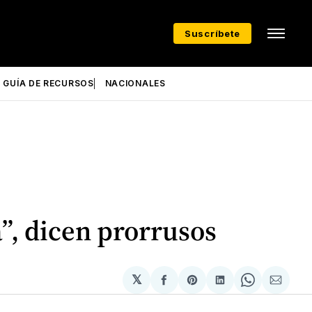
Suscríbete
GUÍA DE RECURSOS
NACIONALES
”, dicen prorrusos
𝕏
Compartir
Share
Compartir
Share
Compa
en
on
en
on
via