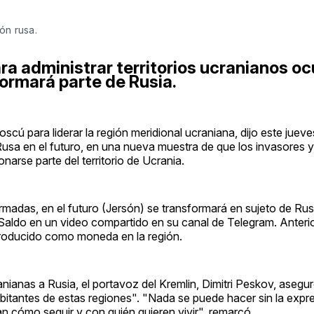
ón rusa.
a administrar territorios ucranianos o
formará parte de Rusia.
ú para liderar la región meridional ucraniana, dijo este juev
Rusa en el futuro, en una nueva muestra de que los invasores y
arse parte del territorio de Ucrania.
madas, en el futuro (Jersón) se transformará en sujeto de Rusi
 Saldo en un video compartido en su canal de Telegram. Anteri
ntroducido como moneda en la región.
nianas a Rusia, el portavoz del Kremlin, Dimitri Peskov, asegu
abitantes de estas regiones". "Nada se puede hacer sin la expre
an cómo seguir y con quién quieren vivir", remarcó.