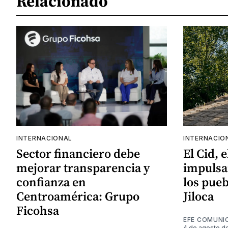
Relacionado
INTERNACIONAL
INTERNACIO
Sector financiero debe
El Cid, 
mejorar transparencia y
impulsa
confianza en
los pueb
Centroamérica: Grupo
Jiloca
Ficohsa
EFE COMUNI
4 de agosto d