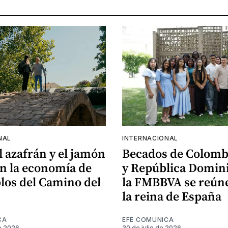
NAL
INTERNACIONAL
el azafrán y el jamón
Becados de Colomb
n la economía de
y República Domin
los del Camino del
la FMBBVA se reún
la reina de España
CA
EFE COMUNICA
e 2026
30 de julio de 2026