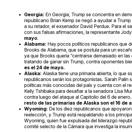
Georgia:
En Georgia, Trump se concentra en dem
republicano Brian Kemp se negó a ayudar a Trump a 
a su retador, el exsenador David Perdue. Para el s
con sus falsas afirmaciones, la representante Jody H
mayo
.
Alabama:
Hay pocos políticos republicanos que de
Brooks de Alabama, que se postula para un escaño
ya que Brooks quería “centrarse demasiado en las e
tratando de ganar sin Trump, contra oponentes bien
es el 24 de mayo.
Alaska:
Alaska tiene una primaria abierta, lo que si
republicanos serán los protagonistas. Sarah Palin 
políticas más conocidas del país y cuenta con el 
Kelly Tshibaka para desafiar a la senadora Lisa M
contra luego del ataque al Capitolio del 6 de enero.
resto de las primarias de Alaska son el 16 de 
Wyoming:
De los diez republicanos que apoyaron 
reelección, y Trump está respaldando a los principa
Wyoming, quien fue expulsada del liderazgo republ
comité selecto de la Cámara que investiga la insur