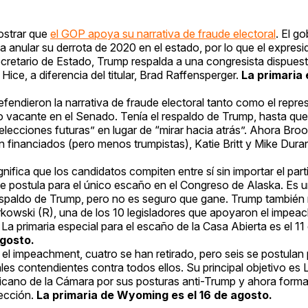
ostrar que
el GOP apoya su narrativa de fraude electoral
. El g
anular su derrota de 2020 en el estado, por lo que el expresi
ecretario de Estado, Trump respalda a una congresista dispuest
ice, a diferencia del titular, Brad Raffensperger.
La primaria 
fendieron la narrativa de fraude electoral tanto como el repr
 vacante en el Senado. Tenía el respaldo de Trump, hasta qu
lecciones futuras” en lugar de “mirar hacia atrás”. Ahora Bro
 financiados (pero menos trumpistas), Katie Britt y Mike Dura
gnifica que los candidatos compiten entre sí sin importar el part
se postula para el único escaño en el Congreso de Alaska. Es u
respaldo de Trump, pero no es seguro que gane. Trump también 
urkowski (R), una de los 10 legisladores que apoyaron el impea
 La primaria especial para el escaño de la Casa Abierta es el 11
agosto.
el impeachment, cuatro se han retirado, pero seis se postulan 
les contendientes contra todos ellos. Su principal objetivo es
icano de la Cámara por sus posturas anti-Trump y ahora forma
rección.
La primaria de Wyoming es el 16 de agosto.