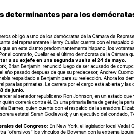
as determinantes para los demócrata
isneros obligó a uno de los demócratas de la Cámara de Repres
sante del representante Henry Cuellar cuenta con el respaldo d
 que en este distrito predominantemente hispano, los votant
Por el contrario, Cuellar es el último demócrata de la Cámara q
tar a su exjefe en una segunda vuelta el 24 de mayo.
ork, Brian Benjamin, renunció luego de ser acusado de corrupc
 el año pasado después de que su predecesor, Andrew Cuomo,
había respaldado a Benjamin para su reelección. Ahora los de
al para las primarias. La carrera por el cargo está abierta y la
8 de junio.
encer al senador republicano Ron Johnson, en un estado que 
quién correrá contra él. Es una primaria llena de gente; la parte
ela Barnes, quien cuenta con el respaldo de la senadora Elizab
tesorera estatal Sarah Godlewski; y un ejecutivo del condado,
berales del Congreso:
En New York, el legislador local Vedat 
ra “ofensivos” los vínculos de Bowman con la extrema izquie