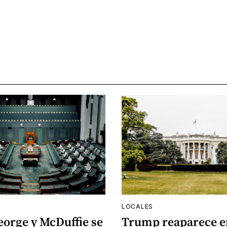
LOCALES
eorge y McDuffie se
Trump reaparece e