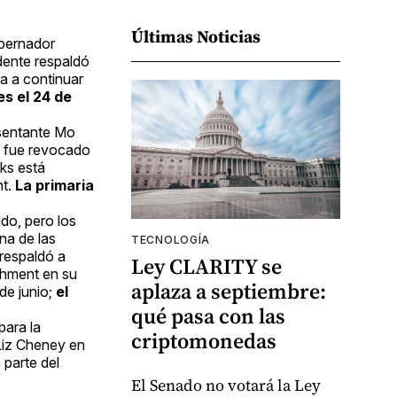
Últimas Noticias
obernador
dente respaldó
a a continuar
es el 24 de
esentante Mo
e fue revocado
oks está
nt.
La primaria
ido, pero los
na de las
TECNOLOGÍA
respaldó a
Ley CLARITY se
chment en su
aplaza a septiembre:
 de junio;
el
qué pasa con las
para la
criptomonedas
 Liz Cheney en
 parte del
El Senado no votará la Ley