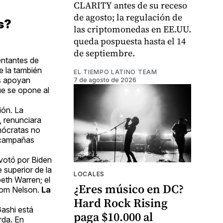
CLARITY antes de su receso
de agosto; la regulación de
s?
las criptomonedas en EE.UU.
queda pospuesta hasta el 14
de septiembre.
entantes de
e la también
EL TIEMPO LATINO TEAM
es apoyan
7 de agosto de 2026
ue se opone al
ión. La
 renunciara
mócratas no
s campañas
votó por Biden
 superior de la
LOCALES
eth Warren; el
¿Eres músico en DC?
 Tom Nelson.
La
Hard Rock Rising
Gashi está
paga $10.000 al
rda. En