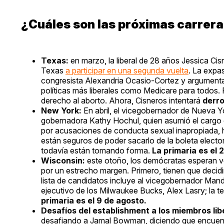
¿Cuáles son las próximas carrer
Texas:
en marzo, la liberal de 28 años Jessica C
Texas
a participar en una segunda vuelta
. La expa
congresista Alexandria Ocasio-Cortez y argumenta
políticas más liberales como Medicare para todos. 
derecho al aborto. Ahora, Cisneros intentará
derro
New York:
En abril, el vicegobernador de Nueva Y
gobernadora Kathy Hochul, quien asumió el cargo
por acusaciones de conducta sexual inapropiada, 
están seguros de poder sacarlo de la boleta elector
todavía están tomando forma.
La primaria es el 2
Wisconsin:
este otoño, los demócratas esperan v
por un estrecho margen. Primero, tienen que decidir 
lista de candidatos incluye al vicegobernador Mand
ejecutivo de los Milwaukee Bucks, Alex Lasry; la 
primaria es el 9 de agosto.
Desafíos del establishment a los miembros li
desafiando a Jamal Bowman, diciendo que encuent