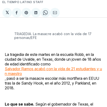
EL TIEMPO LATINO STAFF
𝕏
Compartir
Share
Compartir
Share
Compartir
en
on
en
on
via
Facebook
Pinterest
LinkedIn
WhatsApp
Email
TRAGEDIA. La masacre acabó con la vida de 17
personas/EFE
La tragedia de este martes en la escuela Robb, en la
ciudad de Uvalde, en Texas, donde un joven de 18 años
de edad identificado como
Salvador Ramos acabó con la vida de 21 estudiantes y u
n maestro
, pasó a ser la masacre escolar más mortífera en EEUU
tras la de Sandy Hook, en el año 2012, y Parkland, en
2018.
Lo que se sabe.
Según el gobernador de Texas, el