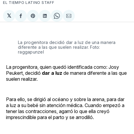
EL TIEMPO LATINO STAFF
𝕏
Compartir
Share
Compartir
Share
Compartir
en
on
en
on
via
Facebook
Pinterest
LinkedIn
WhatsApp
Email
La progenitora decidió dar a luz de una manera
diferente a las que suelen realizar. Foto:
raggapunzel
La progenitora, quien quedó identificada como: Josy
Peukert, decidió
dar a luz
de manera diferente a las que
suelen realizar.
Para ello, se dirigió al océano y sobre la arena, para dar
a luz a su bebé sin atención médica. Cuando empezó a
tener las contracciones, agarró lo que ella creyó
imprescindible para el parto y se arrodilló.