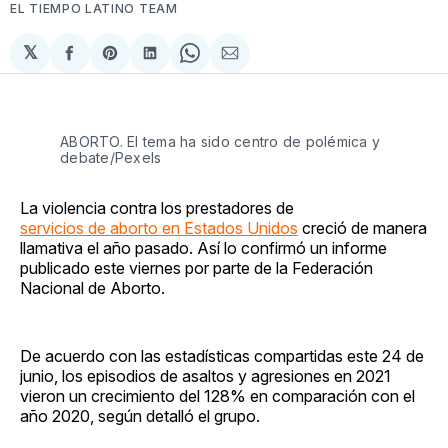
EL TIEMPO LATINO TEAM
𝕏
Compartir
Share
Compartir
Share
Compartir
en
on
en
on
via
Facebook
Pinterest
LinkedIn
WhatsApp
Email
ABORTO. El tema ha sido centro de polémica y
debate/Pexels
La violencia contra los prestadores de
servicios de aborto en Estados Unidos
creció de manera
llamativa el año pasado. Así lo confirmó un informe
publicado este viernes por parte de la Federación
Nacional de Aborto.
De acuerdo con las estadísticas compartidas este 24 de
junio, los episodios de asaltos y agresiones en 2021
vieron un crecimiento del 128% en comparación con el
año 2020, según detalló el grupo.