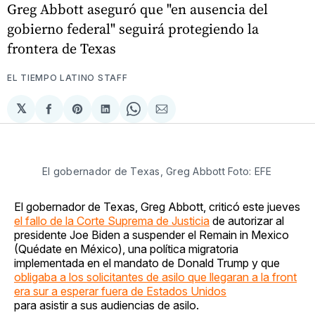
Greg Abbott aseguró que "en ausencia del
gobierno federal" seguirá protegiendo la
frontera de Texas
EL TIEMPO LATINO STAFF
𝕏
Compartir
Share
Compartir
Share
Compartir
en
on
en
on
via
Facebook
Pinterest
LinkedIn
WhatsApp
Email
El gobernador de Texas, Greg Abbott Foto: EFE
El gobernador de Texas, Greg Abbott, criticó este jueves
el fallo de la Corte Suprema de Justicia
de autorizar al
presidente Joe Biden a suspender el Remain in Mexico
(Quédate en México), una política migratoria
implementada en el mandato de Donald Trump y que
obligaba a los solicitantes de asilo que llegaran a la front
era sur a esperar fuera de Estados Unidos
para asistir a sus audiencias de asilo.