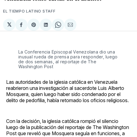
EL TIEMPO LATINO STAFF
𝕏
Compartir
Share
Compartir
Share
Compartir
en
on
en
on
via
Facebook
Pinterest
LinkedIn
WhatsApp
Email
La Conferencia Episcopal Venezolana dio una
inusual rueda de prensa para responder, luego
de dos semanas, al reportaje de The
Washington Post
Las autoridades de la iglesia católica en Venezuela
reabrieron una investigación al sacerdote Luis Alberto
Mosquera, quien luego haber sido condenado por el
delito de pedofilia, había retomado los oficios religiosos.
Con la decisión, la iglesia católica rompió el silencio
luego de la publicación del reportaje de The Washington
Post que reveló que Mosquera seguía en funciones, a