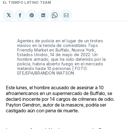
EL TIEMPO LATINO TEAM
𝕏
Compartir
Share
Compartir
Share
Compartir
en
on
en
on
via
Facebook
Pinterest
LinkedIn
WhatsApp
Email
Agentes de policía en el lugar de un tiroteo
masivo en la tienda de comestibles Tops
Friendly Market en Buffalo, Nueva York,
Estados Unidos, 14 de mayo de 2022. Un
hombre armado, que ha sido detenido por la
policía, habría abierto fuego en el mercado
matando hasta 10 personas | FOTO:
EFE/EPA/BRANDON WATSON
Este lunes, el hombre acusado de asesinar a 10
afroamericanos en un supermercado de Buffalo, se
declaró inocente por 14 cargos de crímenes de odio.
Payton Gendron, autor de la masacre, podría ser
castigado aún con pena de muerte.