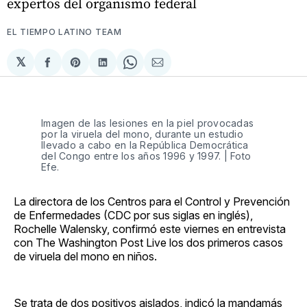
expertos del organismo federal
EL TIEMPO LATINO TEAM
𝕏
Compartir
Share
Compartir
Share
Compartir
en
on
en
on
via
Facebook
Pinterest
LinkedIn
WhatsApp
Email
Imagen de las lesiones en la piel provocadas
por la viruela del mono, durante un estudio
llevado a cabo en la República Democrática
del Congo entre los años 1996 y 1997. | Foto
Efe.
La directora de los Centros para el Control y Prevención
de Enfermedades (CDC por sus siglas en inglés),
Rochelle Walensky, confirmó este viernes en entrevista
con The Washington Post Live los dos primeros casos
de viruela del mono en niños.
Se trata de dos positivos aislados, indicó la mandamás