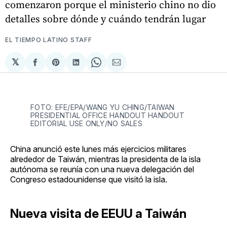
comenzaron porque el ministerio chino no dio
detalles sobre dónde y cuándo tendrán lugar
EL TIEMPO LATINO STAFF
𝕏
Compartir
Share
Compartir
Share
Compartir
en
on
en
on
via
Facebook
Pinterest
LinkedIn
WhatsApp
Email
FOTO: EFE/EPA/WANG YU CHING/TAIWAN
PRESIDENTIAL OFFICE HANDOUT HANDOUT
EDITORIAL USE ONLY/NO SALES
China anunció este lunes más ejercicios militares
alrededor de Taiwán, mientras la presidenta de la isla
autónoma se reunía con una nueva delegación del
Congreso estadounidense que visitó la isla.
Nueva visita de EEUU a Taiwán