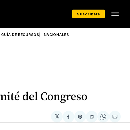
Suscríbete
GUÍA DE RECURSOS
NACIONALES
omité del Congreso
𝕏
Compartir
Share
Compartir
Share
Compa
en
on
en
on
via