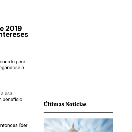
Facebook
Pinterest
LinkedIn
WhatsApp
Email
de 2019
intereses
acuerdo para
negándose a
 a esa
n beneficio
Últimas Noticias
ntonces líder