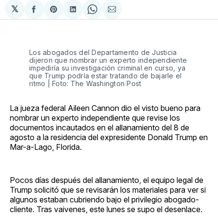
𝕏
Compartir
Share
Compartir
Share
Compartir
en
on
en
on
via
Facebook
Pinterest
LinkedIn
WhatsApp
Email
Los abogados del Departamento de Justicia
dijeron que nombrar un experto independiente
impediría su investigación criminal en curso, ya
que Trump podría estar tratando de bajarle el
ritmo | Foto: The Washington Post
La jueza federal Aileen Cannon dio el visto bueno para
nombrar un experto independiente que revise los
documentos incautados en el allanamiento del 8 de
agosto a la residencia del expresidente Donald Trump en
Mar-a-Lago, Florida.
Pocos días después del allanamiento, el equipo legal de
Trump solicitó que se revisarán los materiales para ver si
algunos estaban cubriendo bajo el privilegio abogado-
cliente. Tras vaivenes, este lunes se supo el desenlace.