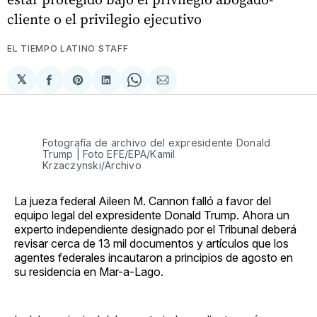
cliente o el privilegio ejecutivo
EL TIEMPO LATINO STAFF
𝕏
Compartir
Share
Compartir
Share
Compartir
en
on
en
on
via
Facebook
Pinterest
LinkedIn
WhatsApp
Email
Fotografía de archivo del expresidente Donald
Trump | Foto EFE/EPA/Kamil
Krzaczynski/Archivo
La jueza federal Aileen M. Cannon falló a favor del
equipo legal del expresidente Donald Trump. Ahora un
experto independiente designado por el Tribunal deberá
revisar cerca de 13 mil documentos y artículos que los
agentes federales incautaron a principios de agosto en
su residencia en Mar-a-Lago.