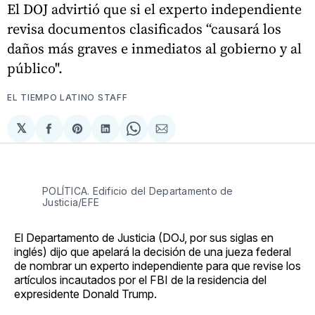
El DOJ advirtió que si el experto independiente
revisa documentos clasificados “causará los
daños más graves e inmediatos al gobierno y al
público".
EL TIEMPO LATINO STAFF
𝕏
Compartir
Share
Compartir
Share
Compartir
en
on
en
on
via
Facebook
Pinterest
LinkedIn
WhatsApp
Email
POLÍTICA. Edificio del Departamento de
Justicia/EFE
El Departamento de Justicia (DOJ, por sus siglas en
inglés) dijo que apelará la decisión de una jueza federal
de nombrar un experto independiente para que revise los
artículos incautados por el FBI de la residencia del
expresidente Donald Trump.