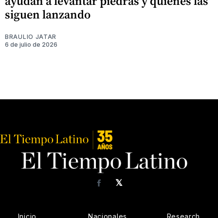
ayudan a levantar piedras y quienes las
siguen lanzando
BRAULIO JATAR
6 de julio de 2026
𝕏
Facebook
Inicio
Nacionales
Research