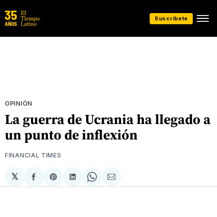
Suscríbete
OPINIÓN
La guerra de Ucrania ha llegado a
un punto de inflexión
FINANCIAL TIMES
𝕏
Compartir
Share
Compartir
Share
Compartir
en
on
en
on
via
Facebook
Pinterest
LinkedIn
WhatsApp
Email