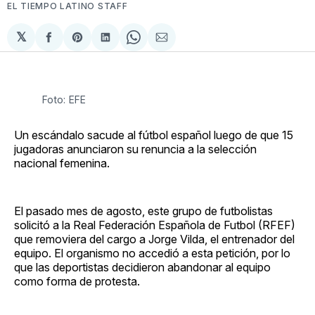
EL TIEMPO LATINO STAFF
𝕏
Compartir
Share
Compartir
Share
Compartir
en
on
en
on
via
Facebook
Pinterest
LinkedIn
WhatsApp
Email
Foto: EFE
Un escándalo sacude al fútbol español luego de que 15
jugadoras anunciaron su renuncia a la selección
nacional femenina.
El pasado mes de agosto, este grupo de futbolistas
solicitó a la Real Federación Española de Futbol (RFEF)
que removiera del cargo a Jorge Vilda, el entrenador del
equipo. El organismo no accedió a esta petición, por lo
que las deportistas decidieron abandonar al equipo
como forma de protesta.