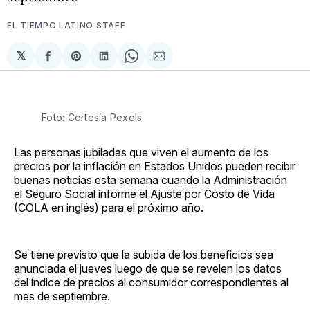
EL TIEMPO LATINO STAFF
𝕏
Compartir
Share
Compartir
Share
Compartir
en
on
en
on
via
Facebook
Pinterest
LinkedIn
WhatsApp
Email
Foto: Cortesía Pexels
Las personas jubiladas que viven el aumento de los
precios por la inflación en Estados Unidos pueden recibir
buenas noticias esta semana cuando la Administración
el Seguro Social informe el Ajuste por Costo de Vida
(COLA en inglés) para el próximo año.
Se tiene previsto que la subida de los beneficios sea
anunciada el jueves luego de que se revelen los datos
del índice de precios al consumidor correspondientes al
mes de septiembre.