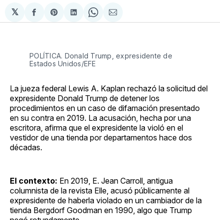
𝕏
Compartir
Share
Compartir
Share
Compartir
en
on
en
on
via
Facebook
Pinterest
LinkedIn
WhatsApp
Email
POLÍTICA. Donald Trump, expresidente de
Estados Unidos/EFE
La jueza federal Lewis A. Kaplan rechazó la solicitud del
expresidente Donald Trump de detener los
procedimientos en un caso de difamación presentado
en su contra en 2019. La acusación, hecha por una
escritora, afirma que el expresidente la violó en el
vestidor de una tienda por departamentos hace dos
décadas.
El contexto:
En 2019, E. Jean Carroll, antigua
columnista de la revista Elle, acusó públicamente al
expresidente de haberla violado en un cambiador de la
tienda Bergdorf Goodman en 1990, algo que Trump
negó rotundamente.