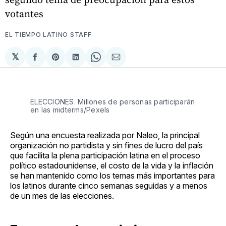
votantes
EL TIEMPO LATINO STAFF
𝕏
Compartir
Share
Compartir
Share
Compartir
en
on
en
on
via
Facebook
Pinterest
LinkedIn
WhatsApp
Email
ELECCIONES. Millones de personas participarán
en las midterms/Pexels
Según una encuesta realizada por Naleo, la principal
organización no partidista y sin fines de lucro del país
que facilita la plena participación latina en el proceso
político estadounidense, el costo de la vida y la inflación
se han mantenido como los temas más importantes para
los latinos durante cinco semanas seguidas y a menos
de un mes de las elecciones.