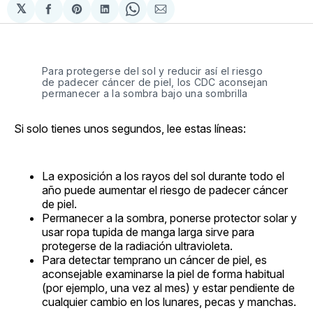
𝕏
Compartir
Share
Compartir
Share
Compartir
en
on
en
on
via
Facebook
Pinterest
LinkedIn
WhatsApp
Email
Para protegerse del sol y reducir así el riesgo
de padecer cáncer de piel, los CDC aconsejan
permanecer a la sombra bajo una sombrilla
Si solo tienes unos segundos, lee estas líneas:
La exposición a los rayos del sol durante todo el
año puede aumentar el riesgo de padecer cáncer
de piel.
Permanecer a la sombra, ponerse protector solar y
usar ropa tupida de manga larga sirve para
protegerse de la radiación ultravioleta.
Para detectar temprano un cáncer de piel, es
aconsejable examinarse la piel de forma habitual
(por ejemplo, una vez al mes) y estar pendiente de
cualquier cambio en los lunares, pecas y manchas.