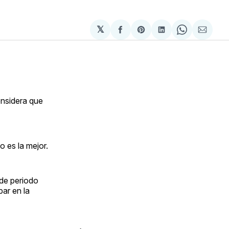
𝕏
Compartir
Share
Compartir
Share
Compa
en
on
en
on
via
Facebook
Pinterest
LinkedIn
WhatsApp
Email
onsidera que
o es la mejor.
de periodo
ar en la