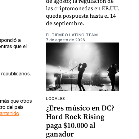
de agosto; la regulación de
las criptomonedas en EE.UU.
queda pospuesta hasta el 14
de septiembre.
EL TIEMPO LATINO TEAM
espondió a
7 de agosto de 2026
ntras que el
 republicanos.
LOCALES
n más que otros
¿Eres músico en DC?
ro del país
mantenido
Hard Rock Rising
paga $10.000 al
ganador