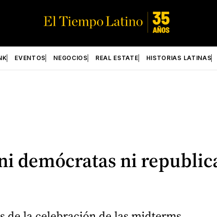
NK
EVENTOS
NEGOCIOS
REAL ESTATE
HISTORIAS LATINAS
ni demócratas ni republi
s de la celebración de las midterms