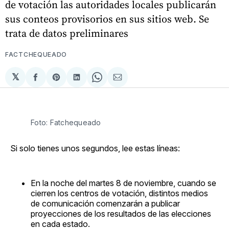
de votación las autoridades locales publicarán
sus conteos provisorios en sus sitios web. Se
trata de datos preliminares
FACTCHEQUEADO
𝕏
Compartir
Share
Compartir
Share
Compartir
en
on
en
on
via
Facebook
Pinterest
LinkedIn
WhatsApp
Email
Foto: Fatchequeado
Si solo tienes unos segundos, lee estas líneas:
En la noche del martes 8 de noviembre, cuando se
cierren los centros de votación, distintos medios
de comunicación comenzarán a publicar
proyecciones de los resultados de las elecciones
en cada estado.