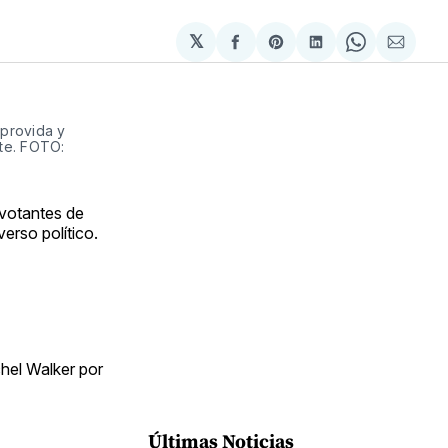
𝕏
Compartir
Share
Compartir
Share
Compa
en
on
en
on
via
Facebook
Pinterest
LinkedIn
WhatsApp
Email
 provida y
te. FOTO:
 votantes de
erso político.
hel Walker por
Últimas Noticias