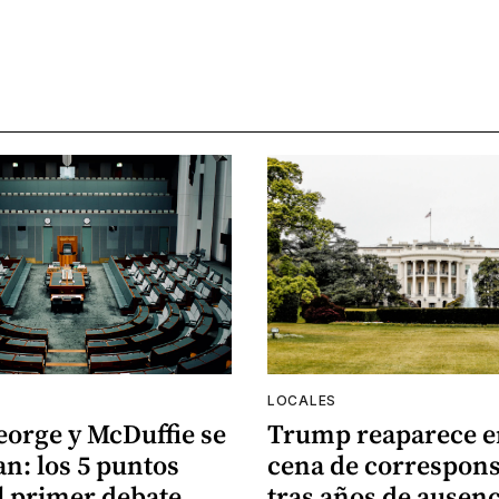
LOCALES
eorge y McDuffie se
Trump reaparece e
n: los 5 puntos
cena de correspons
l primer debate
tras años de ausenc