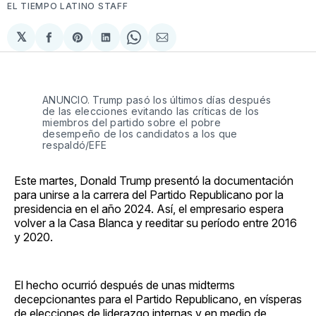
EL TIEMPO LATINO STAFF
𝕏
Compartir
Share
Compartir
Share
Compartir
en
on
en
on
via
Facebook
Pinterest
LinkedIn
WhatsApp
Email
ANUNCIO. Trump pasó los últimos días después
de las elecciones evitando las críticas de los
miembros del partido sobre el pobre
desempeño de los candidatos a los que
respaldó/EFE
Este martes, Donald Trump presentó la documentación
para unirse a la carrera del Partido Republicano por la
presidencia en el año 2024. Así, el empresario espera
volver a la Casa Blanca y reeditar su período entre 2016
y 2020.
El hecho ocurrió después de unas midterms
decepcionantes para el Partido Republicano, en vísperas
de elecciones de liderazgo internas y en medio de