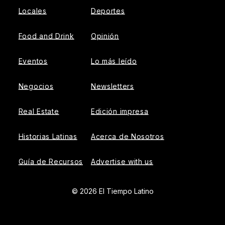
Locales
Deportes
Food and Drink
Opinión
Eventos
Lo más leído
Negocios
Newsletters
Real Estate
Edición impresa
Historias Latinas
Acerca de Nosotros
Guía de Recursos
Advertise with us
© 2026 El Tiempo Latino
{{!-- ADHESION AD CONTAINER --}}
{{!-- VIDEO SLIDER
AD CONTAINER --}}