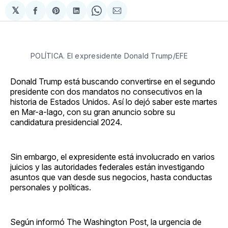
𝕏
Compartir
Share
Compartir
Share
Compartir
en
on
en
on
via
Facebook
Pinterest
LinkedIn
WhatsApp
Email
POLÍTICA. El expresidente Donald Trump/EFE
Donald Trump está buscando convertirse en el segundo
presidente con dos mandatos no consecutivos en la
historia de Estados Unidos. Así lo dejó saber este martes
en Mar-a-lago, con su gran anuncio sobre su
candidatura presidencial 2024.
Sin embargo, el expresidente está involucrado en varios
juicios y las autoridades federales están investigando
asuntos que van desde sus negocios, hasta conductas
personales y políticas.
Según informó The Washington Post, la urgencia de