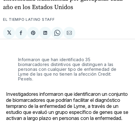
año en los Estados Unidos
EL TIEMPO LATINO STAFF
𝕏
Compartir
Share
Compartir
Share
Compartir
en
on
en
on
via
Facebook
Pinterest
LinkedIn
WhatsApp
Email
Informaron que han identificado 35
biomarcadores distintivos que distinguen a las
personas con cualquier tipo de enfermedad de
Lyme de las que no tienen la afección Credit:
Pexels.
Investigadores informaron que identificaron un conjunto
de biomarcadores que podrían facilitar el diagnóstico
temprano de la enfermedad de Lyme, a través de un
estudio que evaluó un grupo específico de genes que se
activan a largo plazo en personas con la enfermedad.