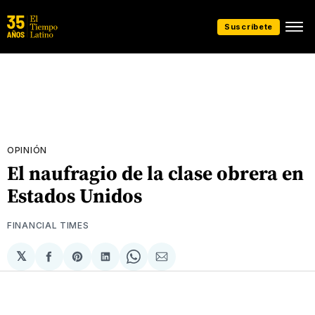
Suscríbete
OPINIÓN
El naufragio de la clase obrera en
Estados Unidos
FINANCIAL TIMES
𝕏
Compartir
Share
Compartir
Share
Compartir
en
on
en
on
via
Facebook
Pinterest
LinkedIn
WhatsApp
Email