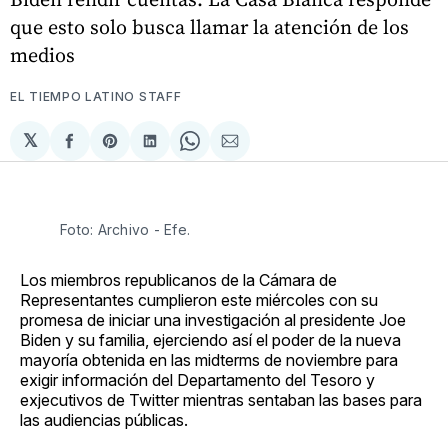
que esto solo busca llamar la atención de los
medios
EL TIEMPO LATINO STAFF
𝕏
Compartir
Share
Compartir
Share
Compartir
en
on
en
on
via
Facebook
Pinterest
LinkedIn
WhatsApp
Email
Foto: Archivo - Efe.
Los miembros republicanos de la Cámara de
Representantes cumplieron este miércoles con su
promesa de iniciar una investigación al presidente Joe
Biden y su familia, ejerciendo así el poder de la nueva
mayoría obtenida en las midterms de noviembre para
exigir información del Departamento del Tesoro y
exjecutivos de Twitter mientras sentaban las bases para
las audiencias públicas.