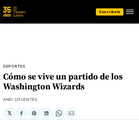
Suscríbete
DEPORTES
Cómo se vive un partido de los
Washington Wizards
ANDI CIFUENTES
𝕏
Compartir
Share
Compartir
Share
Compartir
en
on
en
on
via
Facebook
Pinterest
LinkedIn
WhatsApp
Email