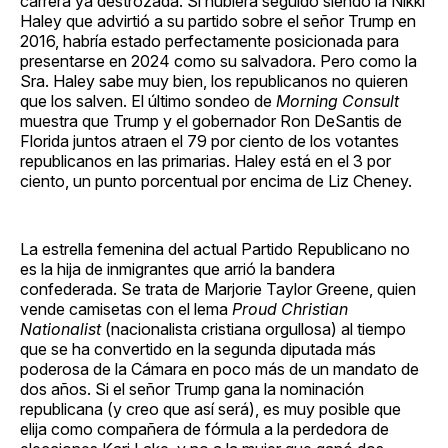
carrera ya destrozada. Si hubiera seguido siendo la Nikki
Haley que advirtió a su partido sobre el señor Trump en
2016, habría estado perfectamente posicionada para
presentarse en 2024 como su salvadora. Pero como la
Sra. Haley sabe muy bien, los republicanos no quieren
que los salven. El último sondeo de
Morning Consult
muestra que Trump y el gobernador Ron DeSantis de
Florida juntos atraen el 79 por ciento de los votantes
republicanos en las primarias. Haley está en el 3 por
ciento, un punto porcentual por encima de Liz Cheney.
La estrella femenina del actual Partido Republicano no
es la hija de inmigrantes que arrió la bandera
confederada. Se trata de Marjorie Taylor Greene, quien
vende camisetas con el lema
Proud Christian
Nationalist
(nacionalista cristiana orgullosa) al tiempo
que se ha convertido en la segunda diputada más
poderosa de la Cámara en poco más de un mandato de
dos años. Si el señor Trump gana la nominación
republicana (y creo que así será), es muy posible que
elija como compañera de fórmula a la perdedora de