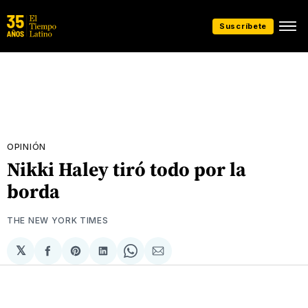
Suscríbete
OPINIÓN
Nikki Haley tiró todo por la
borda
THE NEW YORK TIMES
𝕏
Compartir
Share
Compartir
Share
Compartir
en
on
en
on
via
Facebook
Pinterest
LinkedIn
WhatsApp
Email