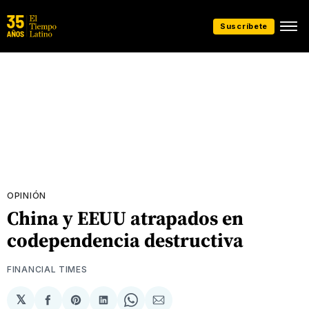
Suscríbete
OPINIÓN
China y EEUU atrapados en
codependencia destructiva
FINANCIAL TIMES
𝕏
Compartir
Share
Compartir
Share
Compartir