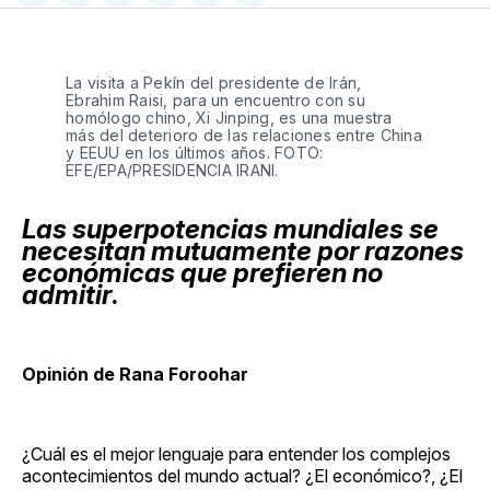
en
on
en
on
via
Facebook
Pinterest
LinkedIn
WhatsApp
Email
La visita a Pekín del presidente de Irán,
Ebrahim Raisi, para un encuentro con su
homólogo chino, Xi Jinping, es una muestra
más del deterioro de las relaciones entre China
y EEUU en los últimos años. FOTO:
EFE/EPA/PRESIDENCIA IRANI.
Las superpotencias mundiales se
necesitan mutuamente por razones
económicas que prefieren no
admitir
.
Opinión de Rana Foroohar
¿Cuál es el mejor lenguaje para entender los complejos
acontecimientos del mundo actual? ¿El económico?, ¿El