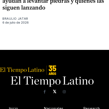
ayudan a levantar piedras y quienes las
siguen lanzando
BRAULIO JATAR
6 de julio de 2026
𝕏
Facebook
Instagram
Inicio
Nacionales
Research