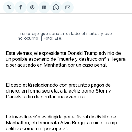
𝕏
Compartir
Share
Compartir
Share
Compartir
en
on
en
on
via
Facebook
Pinterest
LinkedIn
WhatsApp
Email
Trump dijo que sería arrestado el martes y eso
no ocurrió. | Foto: Efe.
Este viernes, el expresidente Donald Trump advirtió de
un posible escenario de “muerte y destrucción” si llegara
a ser acusado en Manhattan por un caso penal.
El caso está relacionado con presuntos pagos de
dinero, en forma secreta, a la actriz porno Stormy
Daniels, a fin de ocultar una aventura.
La investigación es dirigida por el fiscal de distrito de
Manhattan, el demócrata Alvin Bragg, a quien Trump
calificó como un “psicópata”.