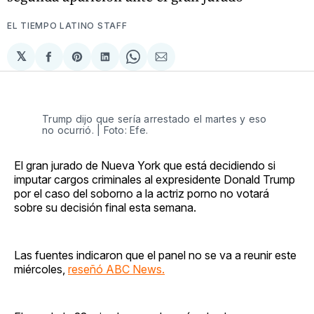
EL TIEMPO LATINO STAFF
𝕏
Compartir
Share
Compartir
Share
Compartir
en
on
en
on
via
Facebook
Pinterest
LinkedIn
WhatsApp
Email
Trump dijo que sería arrestado el martes y eso
no ocurrió. | Foto: Efe.
El gran jurado de Nueva York que está decidiendo si
imputar cargos criminales al expresidente Donald Trump
por el caso del soborno a la actriz porno no votará
sobre su decisión final esta semana.
Las fuentes indicaron que el panel no se va a reunir este
miércoles,
reseñó ABC News.