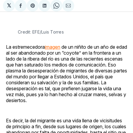
𝕏
Compartir
Share
Compartir
Share
Compartir
en
on
en
on
via
Facebook
Pinterest
LinkedIn
WhatsApp
Email
Credit: EFE/Luis Torres
La estremecedora
imagen
de un niñito de un año de edad
al ser abandonado por un “coyote” en la frontera a un
lado de la ribera del río es una de las recientes escenas
que han saturado los medios de comunicación. Eso
plasma la desesperación de migrantes de diversas partes
del mundo por llegar a Estados Unidos, el país que
consideran su salvación y la de sus familias. La
desesperación es tal, que prefieren jugarse la vida una
vez más, pues ya lo han hecho al cruzar mares, selvas y
desiertos.
Es decir, la del migrante es una vida llena de vicisitudes
de principio a fin, desde sus lugares de origen, los cuales
abandonan por falta de oportunidades, hasta el sitio que