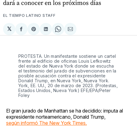
dará a conocer en los próximos días
EL TIEMPO LATINO STAFF
𝕏
Compartir
Share
Compartir
Share
Compartir
en
on
en
on
via
Facebook
Pinterest
LinkedIn
WhatsApp
Email
PROTESTA. Un manifestante sostiene un cartel
frente al edificio de oficinas Louis Lefkowitz
del estado de Nueva York donde se escucha
el testimonio del jurado de subvenciones en la
posible acusación contra el expresidente
Donald Trump, en Nueva York, Nueva York.
York, EE. UU., 20 de marzo de 2023. (Protestas,
Estados Unidos, Nueva York) EFE/EPA/Peter
Foley
El gran jurado de Manhattan se ha decidido: imputa al
expresidente norteamericano, Donald Trump,
según informó The New York Times.