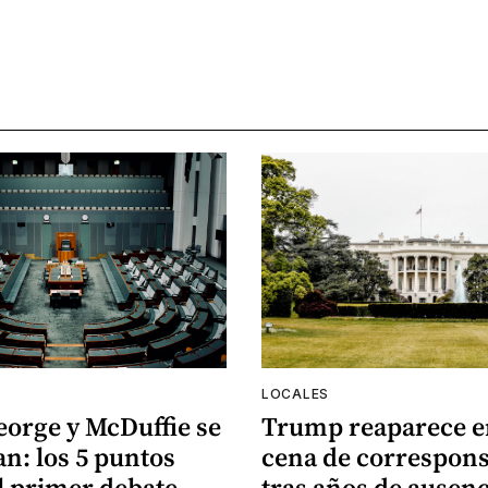
LOCALES
eorge y McDuffie se
Trump reaparece e
n: los 5 puntos
cena de correspons
l primer debate
tras años de ausenc