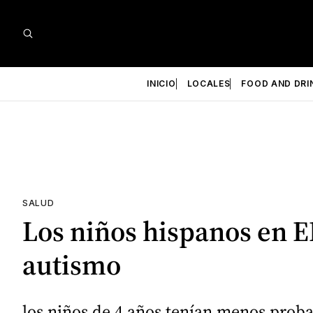
INICIO
LOCALES
FOOD AND DRI
SALUD
Los niños hispanos en E
autismo
los niños de 4 años tenían menos proba