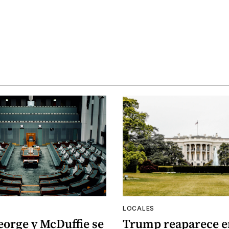
LOCALES
eorge y McDuffie se
Trump reaparece e