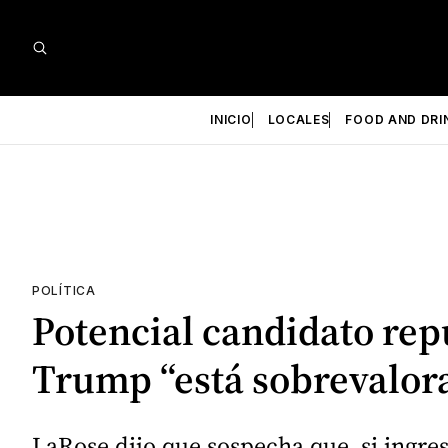
INICIO
LOCALES
FOOD AND DRI
POLÍTICA
Potencial candidato rep
Trump “está sobrevalor
LaRose dijo que sospecha que, si ingres