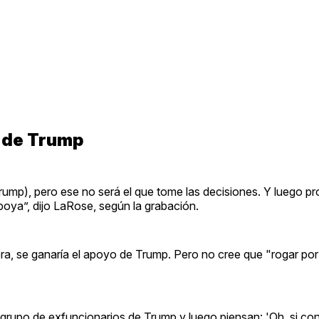
n de Trump
ump), pero ese no será el que tome las decisiones. Y luego p
poya”, dijo LaRose, según la grabación.
ra, se ganaría el apoyo de Trump. Pero no cree que "rogar por 
grupo de exfuncionarios de Trump y luego piensan: 'Oh, si con