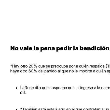
No vale la pena pedir la bendició
“Hay otro 20% que se preocupa por a quién respalda (Tr
haya otro 60% del partido al que no le importa a quién a
LaRose dijo que sospecha que, si ingresa a la carre
útil.
"También está este juego en el que contratan a un 