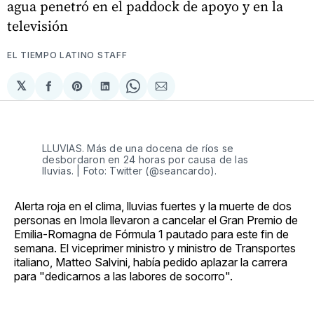
agua penetró en el paddock de apoyo y en la
televisión
EL TIEMPO LATINO STAFF
𝕏
Compartir
Share
Compartir
Share
Compartir
en
on
en
on
via
Facebook
Pinterest
LinkedIn
WhatsApp
Email
LLUVIAS. Más de una docena de ríos se
desbordaron en 24 horas por causa de las
lluvias. | Foto: Twitter (@seancardo).
Alerta roja en el clima, lluvias fuertes y la muerte de dos
personas en Imola llevaron a cancelar el Gran Premio de
Emilia-Romagna de Fórmula 1 pautado para este fin de
semana. El viceprimer ministro y ministro de Transportes
italiano, Matteo Salvini, había pedido aplazar la carrera
para "dedicarnos a las labores de socorro".