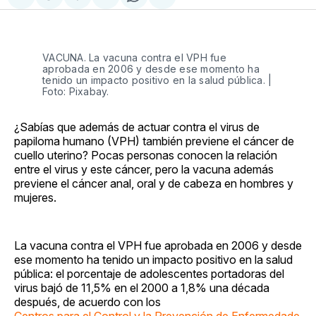
Compartir
Share
Compartir
Share
Compartir
en
on
en
on
via
Facebook
Pinterest
LinkedIn
WhatsApp
Email
VACUNA. La vacuna contra el VPH fue
aprobada en 2006 y desde ese momento ha
tenido un impacto positivo en la salud pública. |
Foto: Pixabay.
¿Sabías que además de actuar contra el virus de
papiloma humano (VPH) también previene el cáncer de
cuello uterino? Pocas personas conocen la relación
entre el virus y este cáncer, pero la vacuna además
previene el cáncer anal, oral y de cabeza en hombres y
mujeres.
La vacuna contra el VPH fue aprobada en 2006 y desde
ese momento ha tenido un impacto positivo en la salud
pública: el porcentaje de adolescentes portadoras del
virus bajó de 11,5% en el 2000 a 1,8% una década
después, de acuerdo con los
Centros para el Control y la Prevención de Enfermedade