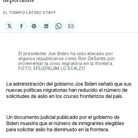
EL TIEMPO LATINO STAFF
𝕏
Compartir
Share
Compartir
Share
Compartir
en
on
en
on
via
Facebook
Pinterest
LinkedIn
WhatsApp
Email
El presidente Joe Biden ha sido atacado por
algunos republicanos como Ron DeSantis por
incrementar la crisis migratoria en la frontera.
FOTO: EFE/EPA/JIM LO SCALZO
La administración del gobierno Joe Biden señaló que sus
nuevas políticas migratorias han reducido el número de
solicitudes de asilo en los cruces fronterizos del país.
Un documento judicial publicado por el gobierno de
Biden muestra que el número de inmigrantes elegibles
para solicitar asilo ha disminuido en la frontera.