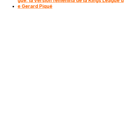
gue, la versión femenina de la Kings League d
e Gerard Piqué