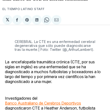
EL TIEMPO LATINO STAFF
𝕏
Compartir
Share
Compartir
Share
Compartir
en
on
en
on
via
Facebook
Pinterest
LinkedIn
WhatsApp
Email
CEREBRAL. La CTE es una enfermedad cerebral
degenerativa que sólo puede diagnosticarse
tras la muerte.| Foto: Twitter (@_ArthurLambert).
La encefalopatía traumática crónica (CTE, por sus
siglas en inglés) es una enfermedad que se ha
diagnosticado a muchos futbolistas y boxeadores a lo
largo del tiempo y por primera vez científicos la han
diagnosticado a una mujer.
Investigadores del
Banco Australiano de Cerebros Deportivos
diagnosticaron CTE a Heather Anderson, futbolista